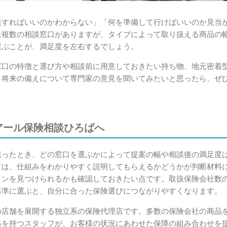
談すればいいのかわからない」「何を準備して行けばいいのか見当
は複数の相談窓口がありますが、タイプによって取り扱える商品の
選ぶことが、満足度を左右するでしょう。
窓口の特徴と選び方や相談前に用意しておきたい持ち物、地元密着
。将来の備えについて専門家の意見を聞いてみたいと思ったら、ぜ
アール保険相談ひろばへ
思ったとき、どの窓口を選ぶかによって提案の幅や相談後の満足度
ては、仕組みをわかりやすく説明してもらえるかどうかが判断材料
ランを見つけられるかも確認しておきたい点です。取扱保険会社数
基準に選ぶと、自分に合った保険選びにつながりやすくなります。
の店舗を展開する独立系の保険代理店です。多数の保険会社の商品
格を持つスタッフが、お客様の状況にあわせた保障の組み合わせを