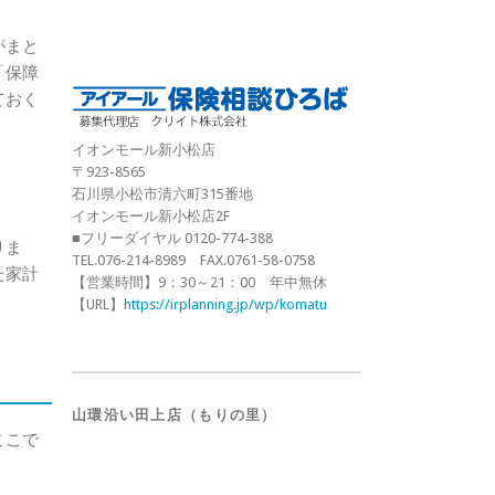
がまと
「保障
ておく
イオンモール新小松店
〒923-8565
石川県小松市清六町315番地
イオンモール新小松店2F
■フリーダイヤル 0120-774-388
りま
TEL.076-214-8989 FAX.0761-58-0758
た家計
【営業時間】9：30～21：00 年中無休
【URL】
https://irplanning.jp/wp/komatu
山環沿い田上店（もりの里）
ここで