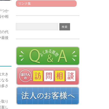
リンク集
がつか
幅や相
型の代
ひ最後
は大き
になる
の多さ
を取り
提案し