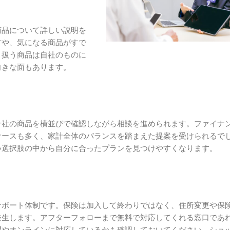
商品について詳しい説明を
方や、気になる商品がすで
り扱う商品は自社のものに
向きな面もあります。
十社の商品を横並びで確認しながら相談を進められます。ファイナ
ケースも多く、家計全体のバランスを踏まえた提案を受けられるで
い選択肢の中から自分に合ったプランを見つけやすくなります。
サポート体制です。保険は加入して終わりではなく、住所変更や保
発生します。アフターフォローまで無料で対応してくれる窓口であ
問やオンラインに対応しているかも確認しておいてください。ショ