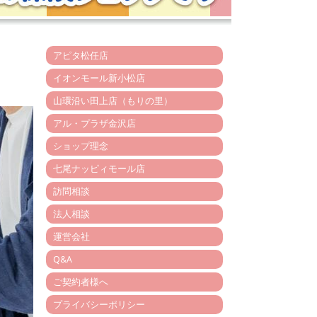
アピタ松任店
イオンモール新小松店
山環沿い田上店（もりの里）
アル・プラザ金沢店
ショップ理念
七尾ナッピィモール店
訪問相談
法人相談
運営会社
Q&A
ご契約者様へ
プライバシーポリシー