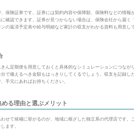
が、保険証券です。証券には契約内容や保障額、保険料などの情報
緒に確認できます。証券が見つからない場合は、保険会社から届く
ーンの返済予定表や給与明細など家計の収支がわかる資料も用意し
合
んきん定期便を用意しておくと具体的なシミュレーションにつなが
自分で備えるべき金額もはっきりしてくるでしょう。収支を記録し
で、手元にあればお持ちください。
集める理由と選ぶメリット
あわせて候補に挙がるのが、地域に根ざした独立系の代理店です。
介します。