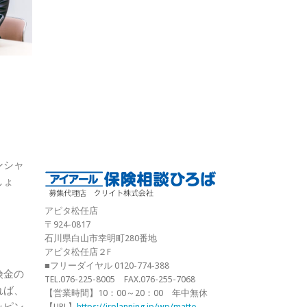
ンシャ
しょ
アピタ松任店
〒924-0817
石川県白山市幸明町280番地
アピタ松任店２F
■フリーダイヤル 0120-774-388
険金の
TEL.076-225-8005 FAX.076-255-7068
れば、
【営業時間】10：00～20：00 年中無休
ッピン
【URL】
https://irplanning.jp/wp/matto