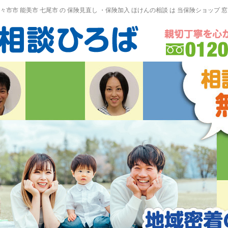
野々市市 能美市
七尾市
の
保険見直し
・保険加入
ほけんの相談
は 当保険ショップ 