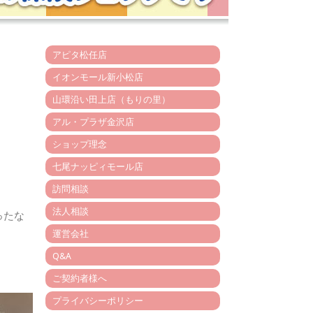
アピタ松任店
イオンモール新小松店
、
山環沿い田上店（もりの里）
アル・プラザ金沢店
ショップ理念
七尾ナッピィモール店
訪問相談
法人相談
ったな
運営会社
Q&A
ご契約者様へ
プライバシーポリシー