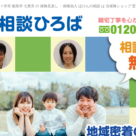
野々市市 能美市
七尾市
の
保険見直し
・保険加入
ほけんの相談
は 当保険ショップ 