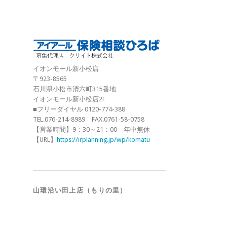
イオンモール新小松店
〒923-8565
石川県小松市清六町315番地
イオンモール新小松店2F
■フリーダイヤル 0120-774-388
TEL.076-214-8989 FAX.0761-58-0758
【営業時間】9：30～21：00 年中無休
【URL】
https://irplanning.jp/wp/komatu
山環沿い田上店（もりの里）