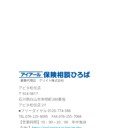
アピタ松任店
〒924-0817
石川県白山市幸明町280番地
アピタ松任店２F
■フリーダイヤル 0120-774-388
TEL.076-225-8005 FAX.076-255-7068
【営業時間】10：00～20：00 年中無休
【URL】
https://irplanning.jp/wp/matto