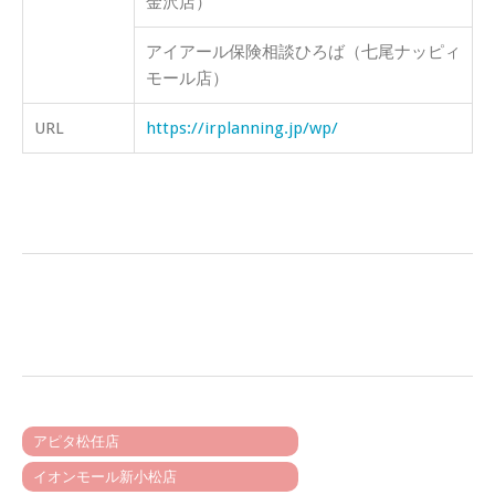
金沢店）
アイアール保険相談ひろば（七尾ナッピィ
モール店）
URL
https://irplanning.jp/wp/
アピタ松任店
イオンモール新小松店