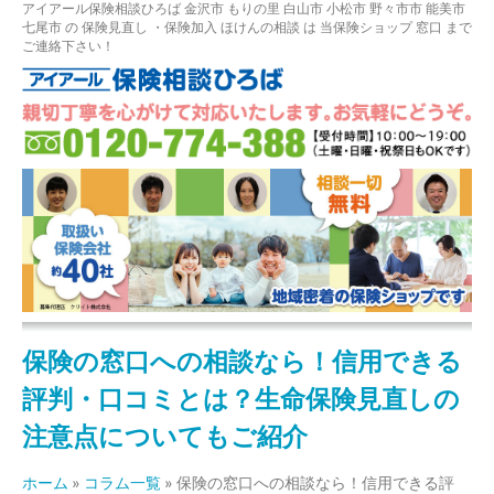
アイアール保険相談ひろば
金沢市
もりの里
白山市 小松市 野々市市 能美市
七尾市
の
保険見直し
・保険加入
ほけんの相談
は 当保険ショップ 窓口 まで
ご連絡下さい！
保険の窓口への相談なら！信用できる
評判・口コミとは？生命保険見直しの
注意点についてもご紹介
ホーム
»
コラム一覧
»
保険の窓口への相談なら！信用できる評