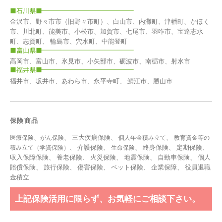
金沢市、野々市市（旧野々市町）、白山市、内灘町、津幡町、かほく
市、川北町、能美市、小松市、加賀市、七尾市、羽咋市、宝達志水
町、志賀町、 輪島市、穴水町、中能登町
高岡市、富山市、氷見市、小矢部市、砺波市、南砺市、射水市
福井市、坂井市、あわら市、永平寺町、 鯖江市、勝山市
保険商品
、
、 三大疾病保険、
、
医療保険
がん保険
個人年金積み立て
教育資金等の
、 介護保険、
、 終身保険、 定期保険、
積み立て（学資保険）
生命保険
収入保障保険、 養老保険、 火災保険、 地震保険、 自動車保険、 個人
賠償保険、 旅行保険、 傷害保険、 ペット保険、
企業保障
、
役員退職
金積立
上記保険活用に限らず、お気軽にご相談下さい。