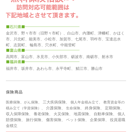
金沢市、野々市市（旧野々市町）、白山市、内灘町、津幡町、かほく
市、川北町、能美市、小松市、加賀市、七尾市、羽咋市、宝達志水
町、志賀町、 輪島市、穴水町、中能登町
高岡市、富山市、氷見市、小矢部市、砺波市、南砺市、射水市
福井市、坂井市、あわら市、永平寺町、 鯖江市、勝山市
保険商品
、
、 三大疾病保険、
、
医療保険
がん保険
個人年金積み立て
教育資金等の
、 介護保険、
、 終身保険、 定期保険、
積み立て（学資保険）
生命保険
収入保障保険、 養老保険、 火災保険、 地震保険、 自動車保険、 個人
賠償保険、 旅行保険、 傷害保険、 ペット保険、
企業保障
、
役員退職
金積立