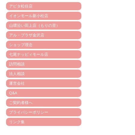
アピタ松任店
イオンモール新小松店
山環沿い田上店（もりの里）
アル・プラザ金沢店
ショップ理念
七尾ナッピィモール店
訪問相談
法人相談
運営会社
Q&A
ご契約者様へ
プライバシーポリシー
リンク集