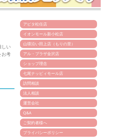
アピタ松任店
イオンモール新小松店
山環沿い田上店（もりの里）
難しい
をお考
アル・プラザ金沢店
ショップ理念
七尾ナッピィモール店
訪問相談
法人相談
運営会社
Q&A
ご契約者様へ
プライバシーポリシー