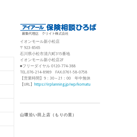
イオンモール新小松店
〒923-8565
石川県小松市清六町315番地
イオンモール新小松店2F
■フリーダイヤル 0120-774-388
TEL.076-214-8989 FAX.0761-58-0758
【営業時間】9：30～21：00 年中無休
【URL】
https://irplanning.jp/wp/komatu
山環沿い田上店（もりの里）