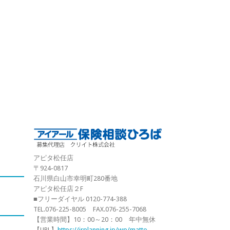
アピタ松任店
〒924-0817
石川県白山市幸明町280番地
アピタ松任店２F
■フリーダイヤル 0120-774-388
TEL.076-225-8005 FAX.076-255-7068
【営業時間】10：00～20：00 年中無休
【URL】
https://irplanning.jp/wp/matto