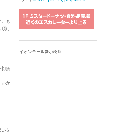
い。も
ち頂け
イオンモール新小松店
一切無
、いか
伝いを