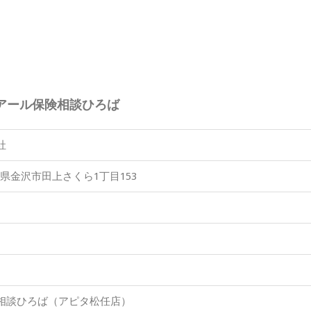
アール保険相談ひろば
社
 石川県金沢市田上さくら1丁目153
相談ひろば（アピタ松任店）