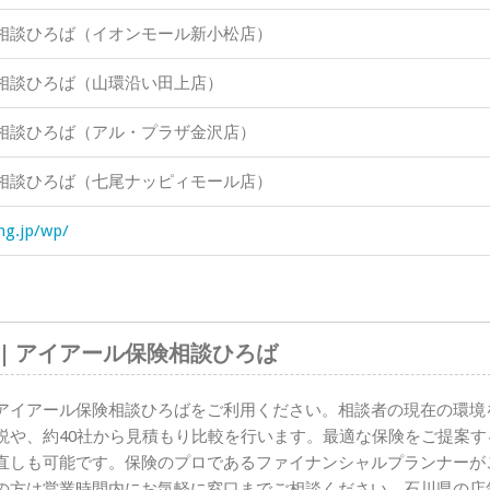
相談ひろば（イオンモール新小松店）
相談ひろば（山環沿い田上店）
相談ひろば（アル・プラザ金沢店）
相談ひろば（七尾ナッピィモール店）
ing.jp/wp/
| アイアール保険相談ひろば
アイアール保険相談ひろばをご利用ください。相談者の現在の環境
説や、約40社から見積もり比較を行います。最適な保険をご提案す
直しも可能です。保険のプロであるファイナンシャルプランナーが
の方は営業時間内にお気軽に窓口までご相談ください。石川県の店