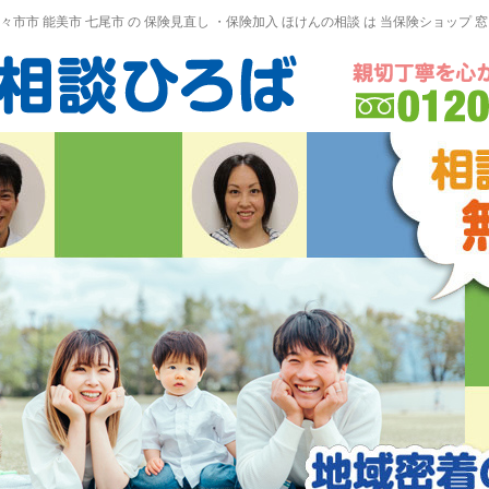
野々市市 能美市
七尾市
の
保険見直し
・保険加入
ほけんの相談
は 当保険ショップ 