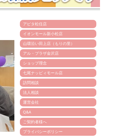
アピタ松任店
イオンモール新小松店
山環沿い田上店（もりの里）
アル・プラザ金沢店
ショップ理念
七尾ナッピィモール店
訪問相談
法人相談
運営会社
Q&A
ご契約者様へ
プライバシーポリシー