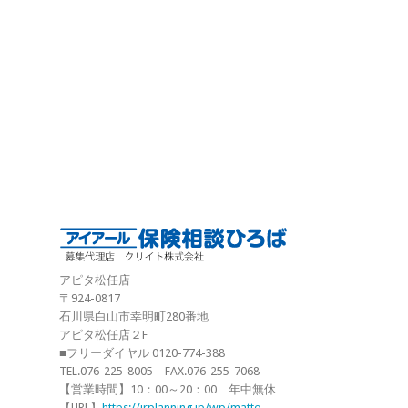
アピタ松任店
〒924-0817
石川県白山市幸明町280番地
アピタ松任店２F
■フリーダイヤル 0120-774-388
TEL.076-225-8005 FAX.076-255-7068
【営業時間】10：00～20：00 年中無休
【URL】
https://irplanning.jp/wp/matto