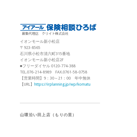
イオンモール新小松店
〒923-8565
石川県小松市清六町315番地
イオンモール新小松店2F
■フリーダイヤル 0120-774-388
TEL.076-214-8989 FAX.0761-58-0758
【営業時間】9：30～21：00 年中無休
【URL】
https://irplanning.jp/wp/komatu
山環沿い田上店（もりの里）