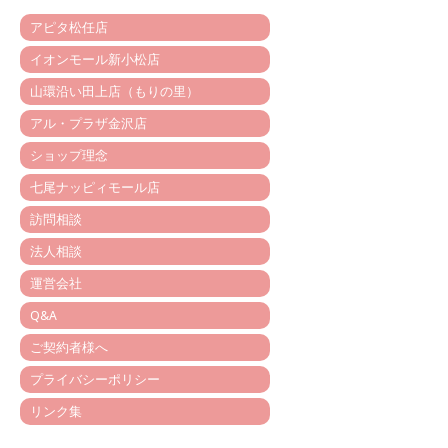
アピタ松任店
イオンモール新小松店
山環沿い田上店（もりの里）
アル・プラザ金沢店
ショップ理念
七尾ナッピィモール店
訪問相談
法人相談
運営会社
Q&A
ご契約者様へ
プライバシーポリシー
リンク集