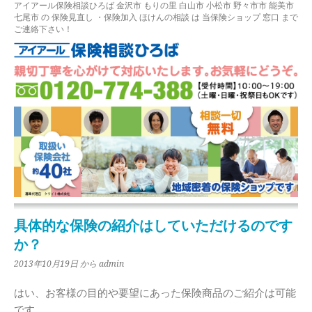
アイアール保険相談ひろば
金沢市
もりの里
白山市 小松市 野々市市 能美市
七尾市
の
保険見直し
・保険加入
ほけんの相談
は 当保険ショップ 窓口 まで
ご連絡下さい！
具体的な保険の紹介はしていただけるのです
か？
2013年10月19日
から admin
はい、お客様の目的や要望にあった保険商品のご紹介は可能
です。