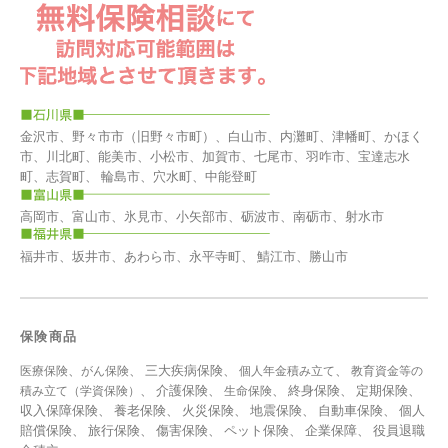
金沢市、野々市市（旧野々市町）、白山市、内灘町、津幡町、かほく
市、川北町、能美市、小松市、加賀市、七尾市、羽咋市、宝達志水
町、志賀町、 輪島市、穴水町、中能登町
高岡市、富山市、氷見市、小矢部市、砺波市、南砺市、射水市
福井市、坂井市、あわら市、永平寺町、 鯖江市、勝山市
保険商品
、
、 三大疾病保険、
、
医療保険
がん保険
個人年金積み立て
教育資金等の
、 介護保険、
、 終身保険、 定期保険、
積み立て（学資保険）
生命保険
収入保障保険、 養老保険、 火災保険、 地震保険、 自動車保険、 個人
賠償保険、 旅行保険、 傷害保険、 ペット保険、
企業保障
、
役員退職