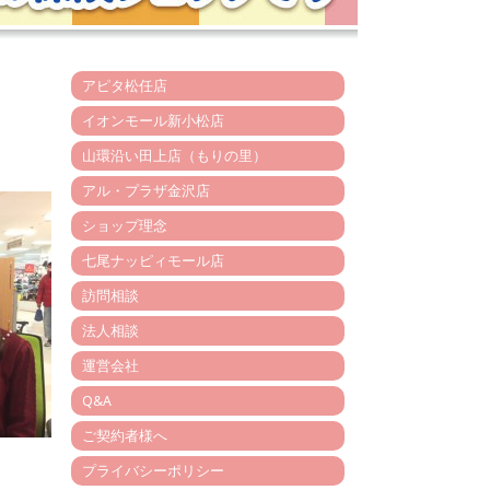
アピタ松任店
イオンモール新小松店
山環沿い田上店（もりの里）
アル・プラザ金沢店
ショップ理念
七尾ナッピィモール店
訪問相談
法人相談
運営会社
Q&A
ご契約者様へ
プライバシーポリシー