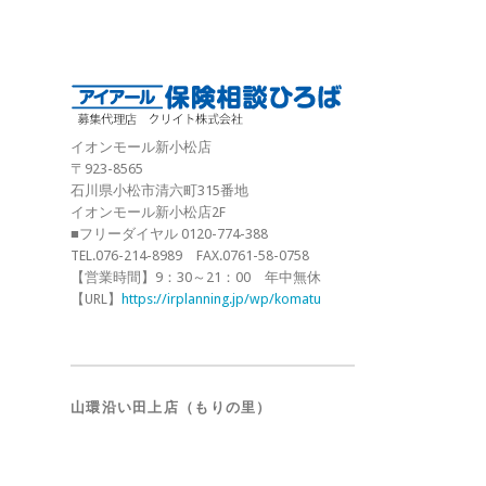
イオンモール新小松店
〒923-8565
石川県小松市清六町315番地
イオンモール新小松店2F
■フリーダイヤル 0120-774-388
TEL.076-214-8989 FAX.0761-58-0758
【営業時間】9：30～21：00 年中無休
【URL】
https://irplanning.jp/wp/komatu
山環沿い田上店（もりの里）