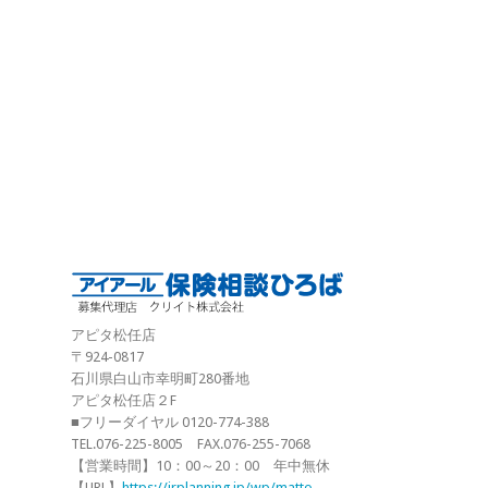
アピタ松任店
〒924-0817
石川県白山市幸明町280番地
アピタ松任店２F
■フリーダイヤル 0120-774-388
TEL.076-225-8005 FAX.076-255-7068
【営業時間】10：00～20：00 年中無休
【URL】
https://irplanning.jp/wp/matto