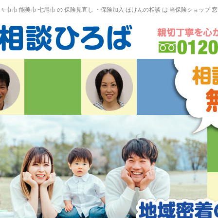
野々市市 能美市
七尾市
の
保険見直し
・保険加入
ほけんの相談
は 当保険ショップ 