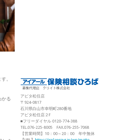
ます。
アピタ松任店
わかる
〒924-0817
石川県白山市幸明町280番地
アピタ松任店２F
■フリーダイヤル 0120-774-388
TEL.076-225-8005 FAX.076-255-7068
【営業時間】10：00～20：00 年中無休
【URL】
https://irplanning.jp/wp/matto