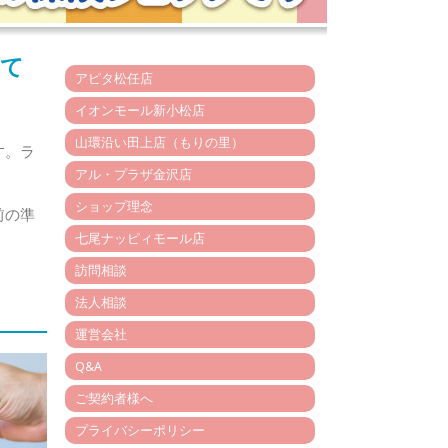
いて
アピタ松任店
イオンモール新小松店
山環沿い田上店（もりの里）
す。ラ
アル・プラザ金沢店
ショップ理念
前の準
七尾ナッピィモール店
訪問相談
法人相談
運営会社
Q&A
ご契約者様へ
プライバシーポリシー