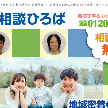
野々市市 能美市
七尾市
の
保険見直し
・保険加入
ほけんの相談
は 当保険ショップ 