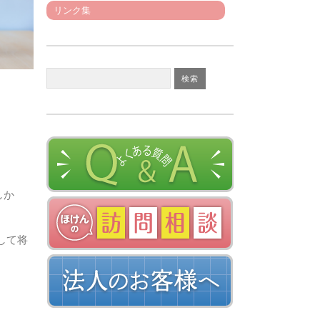
リンク集
しか
して将