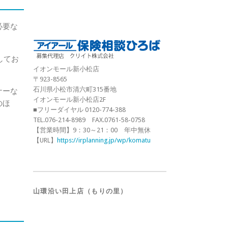
必要な
してお
イオンモール新小松店
〒923-8565
石川県小松市清六町315番地
ナーな
イオンモール新小松店2F
のほ
■フリーダイヤル 0120-774-388
TEL.076-214-8989 FAX.0761-58-0758
【営業時間】9：30～21：00 年中無休
【URL】
https://irplanning.jp/wp/komatu
山環沿い田上店（もりの里）