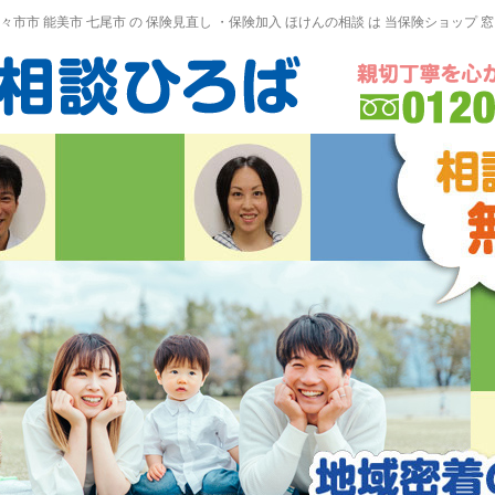
野々市市 能美市
七尾市
の
保険見直し
・保険加入
ほけんの相談
は 当保険ショップ 