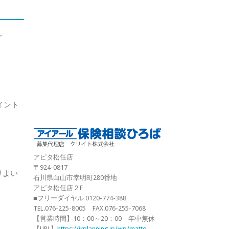
ー
イント
アピタ松任店
〒924-0817
りよい
石川県白山市幸明町280番地
アピタ松任店２F
■フリーダイヤル 0120-774-388
TEL.076-225-8005 FAX.076-255-7068
【営業時間】10：00～20：00 年中無休
【URL】
https://irplanning.jp/wp/matto