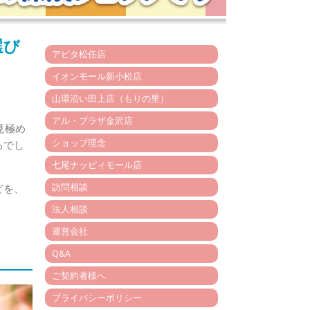
選び
アピタ松任店
イオンモール新小松店
山環沿い田上店（もりの里）
アル・プラザ金沢店
見極め
ショップ理念
るでし
七尾ナッピィモール店
訪問相談
どを、
法人相談
運営会社
Q&A
ご契約者様へ
プライバシーポリシー