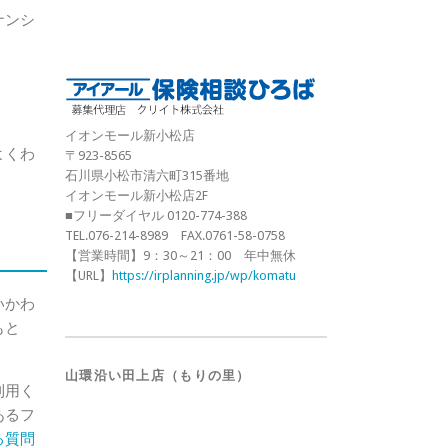
ナンシ
イオンモール新小松店
よくわ
〒923-8565
石川県小松市清六町315番地
イオンモール新小松店2F
■フリーダイヤル 0120-774-388
TEL.076-214-8989 FAX.0761-58-0758
【営業時間】9：30～21：00 年中無休
【URL】
https://irplanning.jp/wp/komatu
いかわ
もと
山環沿い田上店（もりの里）
利用く
あるフ
る質問