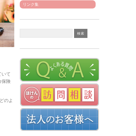
リンク集
ていて
命保険
どのよ
。