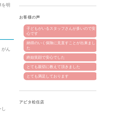
障を明
お客様の声
子どもがいるスタッフさんが多いので安
心です
納得のいく保険に見直すことが出来まし
た
、がん
終始笑顔で安心でした
とても親切に教えて頂きました
とても満足しております
アピタ松任店
ンし