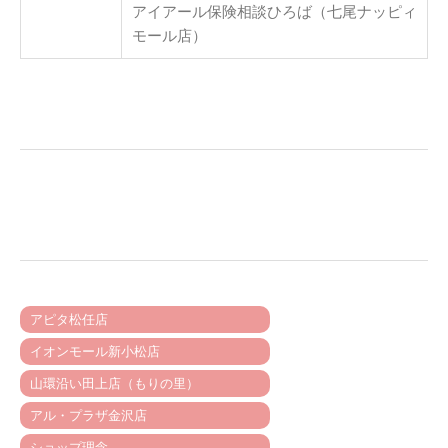
アイアール保険相談ひろば（七尾ナッピィ
モール店）
アピタ松任店
イオンモール新小松店
山環沿い田上店（もりの里）
アル・プラザ金沢店
ショップ理念