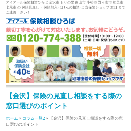
アイアール保険相談ひろば
金沢市
もりの里
白山市 小松市 野々市市 能美市
七尾市
の
保険見直し
・保険加入
ほけんの相談
は 当保険ショップ 窓口 まで
ご連絡下さい！
【金沢】保険の見直し相談をする際の
窓口選びのポイント
ホーム
»
コラム一覧2
»
【金沢】保険の見直し相談をする際の窓
口選びのポイント