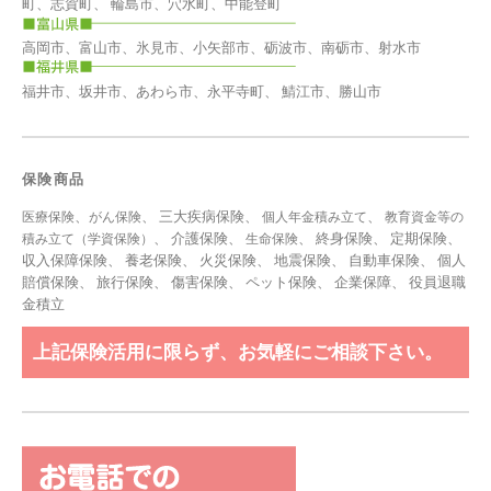
町、志賀町、 輪島市、穴水町、中能登町
高岡市、富山市、氷見市、小矢部市、砺波市、南砺市、射水市
福井市、坂井市、あわら市、永平寺町、 鯖江市、勝山市
保険商品
、
、 三大疾病保険、
、
医療保険
がん保険
個人年金積み立て
教育資金等の
、 介護保険、
、 終身保険、 定期保険、
積み立て（学資保険）
生命保険
収入保障保険、 養老保険、 火災保険、 地震保険、 自動車保険、 個人
賠償保険、 旅行保険、 傷害保険、 ペット保険、
企業保障
、
役員退職
金積立
上記保険活用に限らず、お気軽にご相談下さい。