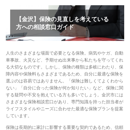
【金沢】保険の見直しを考えている
方への相談窓口ガイド
人生のさまざまな場面で必要となる保険。病気やケガ、自動
車事故、火災など、予期せぬ出来事から私たちを守ってくれ
る大切なものです。しかし、保険の種類は多岐にわたり、保
障内容や保険料もさまざまであるため、自分に最適な保険を
選ぶのは容易ではありません。「保険は難しくてよくわから
ない」「自分に合った保険が何か知りたい」など、保険に関
する疑問や不安を抱えている方も多いでしょう。金沢市には
さまざまな保険相談窓口があり、専門知識を持った担当者が
ライフスタイルやニーズに合わせた最適な保険プランを提案
しています。
保険は長期的に家計に影響する重要な契約であるため、信頼