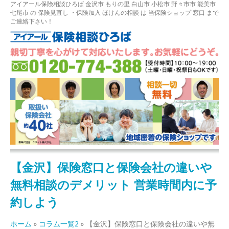
アイアール保険相談ひろば
金沢市
もりの里
白山市 小松市 野々市市 能美市
七尾市
の
保険見直し
・保険加入
ほけんの相談
は 当保険ショップ 窓口 まで
ご連絡下さい！
【金沢】保険窓口と保険会社の違いや
無料相談のデメリット 営業時間内に予
約しよう
ホーム
»
コラム一覧2
»
【金沢】保険窓口と保険会社の違いや無