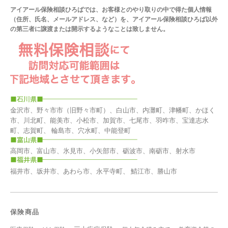
アイアール保険相談ひろばでは、お客様とのやり取りの中で得た個人情報
（住所、氏名、メールアドレス、など）を、アイアール保険相談ひろば以外
の第三者に譲渡または開示するようなことは致しません。
金沢市、野々市市（旧野々市町）、白山市、内灘町、津幡町、かほく
市、川北町、能美市、小松市、加賀市、七尾市、羽咋市、宝達志水
町、志賀町、 輪島市、穴水町、中能登町
高岡市、富山市、氷見市、小矢部市、砺波市、南砺市、射水市
福井市、坂井市、あわら市、永平寺町、 鯖江市、勝山市
保険商品