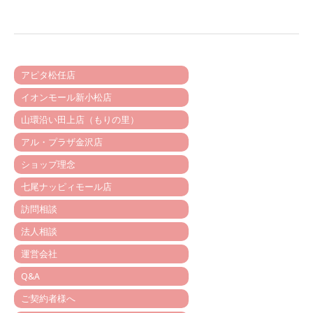
アピタ松任店
イオンモール新小松店
山環沿い田上店（もりの里）
アル・プラザ金沢店
ショップ理念
七尾ナッピィモール店
訪問相談
法人相談
運営会社
Q&A
ご契約者様へ