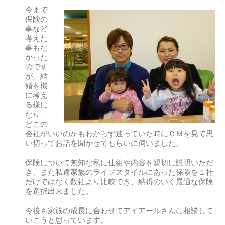
今まで
保険の
事など
考えた
事もな
かった
のです
が、結
婚を機
に考え
る様に
なり、
どこの
会社がいいのかもわからず迷っていた時にＣＭを見て思
い切ってお話を聞かせてもらいに伺いました。
保険について無知な私に仕組や内容を親切に説明いただ
き、また私達家族のライフスタイルにあった保険を１社
だけではなく数社より比較でき、納得のいく最適な保険
を選択出来ました。
今後も家族の成長に合わせてアイアールさんに相談して
いこうと思っています。