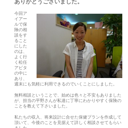
ありがとうございました。
今回ア
イアー
ルで保
険の相
談をす
ること
にした
のは、
よく行
く松任
アピタ
の中に
あり、
週末にも気軽に利用できるのでいくことにしました。
無料相談ということで、始めは色々と不安もありました
が、担当の平野さんが私達に丁寧にわかりやすく保険の
ことを教えて下さいました。
私たちの収入、将来設計に合せた保健プランを作成して
頂いて、今後のことを見据えて詳しく相談させてもらい