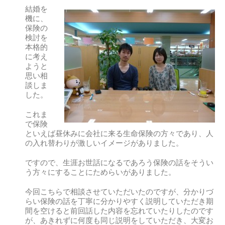
結婚を
機に、
保険の
検討を
本格的
に考え
ようと
思い相
談しま
した。
これま
で保険
といえば昼休みに会社に来る生命保険の方々であり、人
の入れ替わりが激しいイメージがありました。
ですので、生涯お世話になるであろう保険の話をそうい
う方々にすることにためらいがありました。
今回こちらで相談させていただいたのですが、分かりづ
らい保険の話を丁寧に分かりやすく説明していただき期
間を空けると前回話した内容を忘れていたりしたのです
が、あきれずに何度も同じ説明をしていただき、大変お