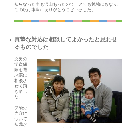
知らなった事も沢山あったので、とても勉強にもなり、
この度は本当にありがとうございました。
真摯な対応は相談してよかったと思わせ
るものでした
次男の
学資保
険を選
ぶ際に
相談さ
せて頂
きまし
た。
保険の
内容に
ついて
知識が