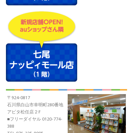
〒924-0817
石川県白山市幸明町280番地
アピタ松任店２F
■フリーダイヤル 0120-774-
388