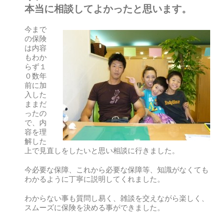
本当に相談してよかったと思います。
今まで
の保険
は内容
もわか
らず１
０数年
前に加
入した
ままだ
ったの
で、内
容を理
解した
上で見直しをしたいと思い相談に行きました。
今必要な保障、これから必要な保障等、知識がなくても
わかるように丁寧に説明してくれました。
わからない事も質問し易く、雑談を交えながら楽しく、
スムーズに保険を決める事ができました。