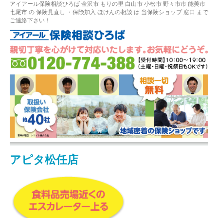
アイアール保険相談ひろば
金沢市
もりの里
白山市 小松市 野々市市 能美市
七尾市
の
保険見直し
・保険加入
ほけんの相談
は 当保険ショップ 窓口 まで
ご連絡下さい！
アピタ松任店