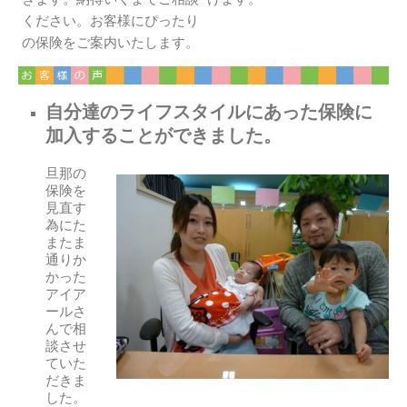
ください。お客様にぴったり
の保険をご案内いたします。
自分達のライフスタイルにあった保険に
加入することができました。
旦那の
保険を
見直す
為にた
またま
通りか
かった
アイア
ールさ
んで相
談させ
ていた
だきま
した。