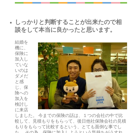
しっかりと判断することが出来たので相
談をして本当に良かったと思います。
結婚を
機に、
保険に
加入し
ていな
いのは
ダメだ
と感
じ、保
険への
加入を
検討し
に来店
しました。 今までの保険の話は、１つの会社の中で比
較して、見積もりをもらって、後日他社保険会社の見積
もりをもらって比較するという、とても面倒な事でし
た。 その為、保険に加入しようという気持ちがうすれ