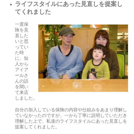
ライフスタイルにあった見直しを提案し
てくれました
一度保
険を見
直した
いと思
ってい
た時
に、知
人から
アイア
ールさ
んの話
を聞い
て来店
しました。
自分の加入している保険の内容や仕組みをあまり理解し
ていなかったのですが、一から丁寧に説明していただき
理解した上で、私達のライフスタイルにあった見直しを
提案してくれました。