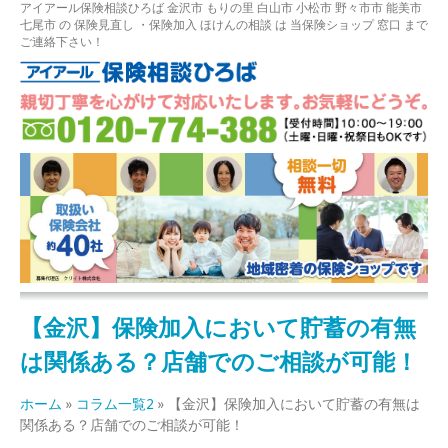
アイアール保険相談ひろば
金沢市
もりの里
白山市 小松市 野々市市 能美市
七尾市
の
保険見直し
・保険加入
ほけんの相談
は 当保険ショップ 窓口 まで
ご連絡下さい！
【金沢】保険加入において貯蓄の有無
は関係ある？店舗でのご相談が可能！
ホーム
»
コラム一覧2
»
【金沢】保険加入において貯蓄の有無は
関係ある？店舗でのご相談が可能！