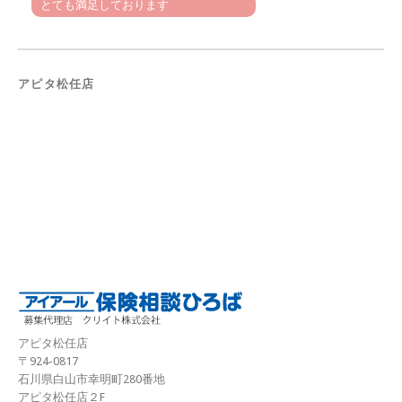
とても満足しております
アピタ松任店
アピタ松任店
〒924-0817
石川県白山市幸明町280番地
アピタ松任店２F