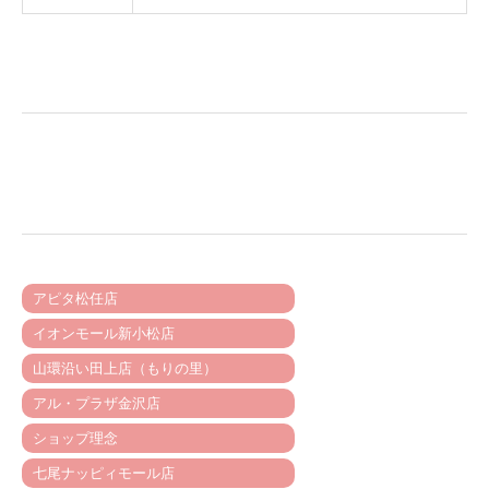
アピタ松任店
イオンモール新小松店
山環沿い田上店（もりの里）
アル・プラザ金沢店
ショップ理念
七尾ナッピィモール店