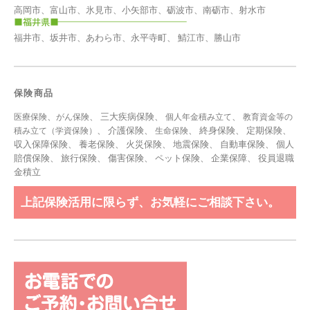
高岡市、富山市、氷見市、小矢部市、砺波市、南砺市、射水市
福井市、坂井市、あわら市、永平寺町、 鯖江市、勝山市
保険商品
、
、 三大疾病保険、
、
医療保険
がん保険
個人年金積み立て
教育資金等の
、 介護保険、
、 終身保険、 定期保険、
積み立て（学資保険）
生命保険
収入保障保険、 養老保険、 火災保険、 地震保険、 自動車保険、 個人
賠償保険、 旅行保険、 傷害保険、 ペット保険、
企業保障
、
役員退職
金積立
上記保険活用に限らず、お気軽にご相談下さい。