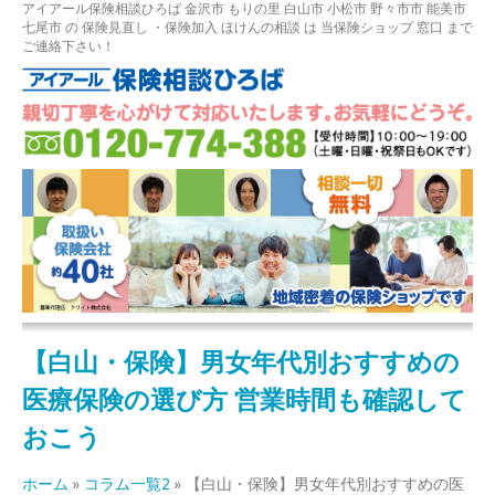
アイアール保険相談ひろば
金沢市
もりの里
白山市 小松市 野々市市 能美市
七尾市
の
保険見直し
・保険加入
ほけんの相談
は 当保険ショップ 窓口 まで
ご連絡下さい！
【白山・保険】男女年代別おすすめの
医療保険の選び方 営業時間も確認して
おこう
ホーム
»
コラム一覧2
»
【白山・保険】男女年代別おすすめの医