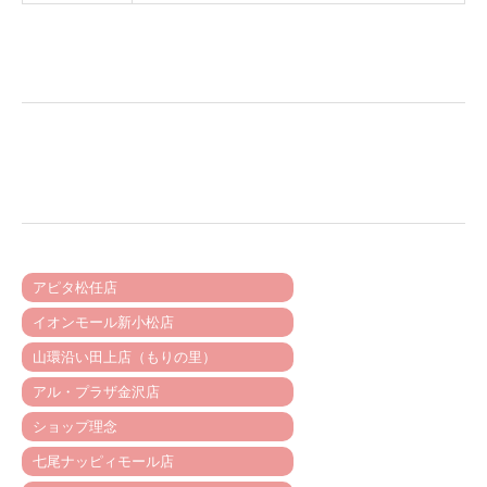
アピタ松任店
イオンモール新小松店
山環沿い田上店（もりの里）
アル・プラザ金沢店
ショップ理念
七尾ナッピィモール店