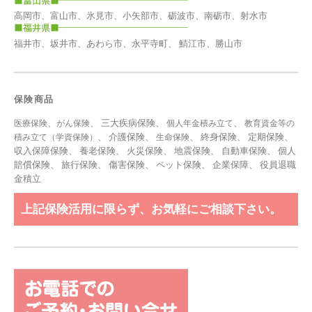
高岡市、富山市、氷見市、小矢部市、砺波市、南砺市、射水市
福井市、坂井市、あわら市、永平寺町、 鯖江市、勝山市
保険商品
、
、 三大疾病保険、
、
医療保険
がん保険
個人年金積み立て
教育資金等の
、 介護保険、
、 終身保険、 定期保険、
積み立て（学資保険）
生命保険
収入保障保険、 養老保険、 火災保険、 地震保険、 自動車保険、 個人
賠償保険、 旅行保険、 傷害保険、 ペット保険、
企業保障
、
役員退職
金積立
上記保険活用に限らず、お気軽にご相談下さい。