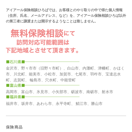
アイアール保険相談ひろばでは、お客様とのやり取りの中で得た個人情報
（住所、氏名、メールアドレス、など）を、アイアール保険相談ひろば以外
の第三者に譲渡または開示するようなことは致しません。
金沢市、野々市市（旧野々市町）、白山市、内灘町、津幡町、かほく
市、川北町、能美市、小松市、加賀市、七尾市、羽咋市、宝達志水
町、志賀町、 輪島市、穴水町、中能登町
高岡市、富山市、氷見市、小矢部市、砺波市、南砺市、射水市
福井市、坂井市、あわら市、永平寺町、 鯖江市、勝山市
保険商品