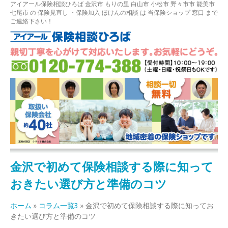
アイアール保険相談ひろば
金沢市
もりの里
白山市 小松市 野々市市 能美市
七尾市
の
保険見直し
・保険加入
ほけんの相談
は 当保険ショップ 窓口 まで
ご連絡下さい！
金沢で初めて保険相談する際に知って
おきたい選び方と準備のコツ
ホーム
»
コラム一覧3
»
金沢で初めて保険相談する際に知ってお
きたい選び方と準備のコツ