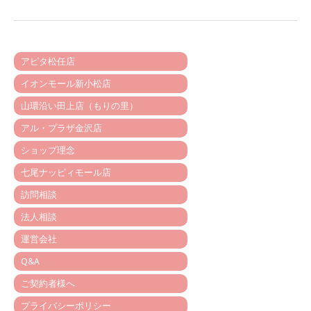
アピタ松任店
イオンモール新小松店
山環沿い田上店（もりの里）
アル・プラザ金沢店
ショップ理念
七尾ナッピィモール店
訪問相談
法人相談
運営会社
Q&A
ご契約者様へ
プライバシーポリシー