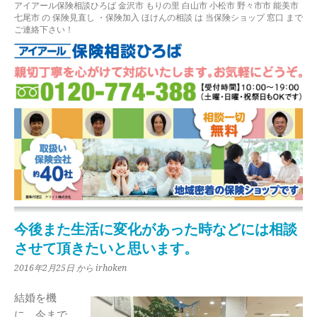
アイアール保険相談ひろば
金沢市
もりの里
白山市 小松市 野々市市 能美市
七尾市
の
保険見直し
・保険加入
ほけんの相談
は 当保険ショップ 窓口 まで
ご連絡下さい！
今後また生活に変化があった時などには相談
させて頂きたいと思います。
2016年2月25日
から irhoken
結婚を機
に、今まで