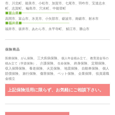
市、川北町、能美市、小松市、加賀市、七尾市、羽咋市、宝達志水
町、志賀町、 輪島市、穴水町、中能登町
高岡市、富山市、氷見市、小矢部市、砺波市、南砺市、射水市
福井市、坂井市、あわら市、永平寺町、 鯖江市、勝山市
保険商品
、
、 三大疾病保険、
、
医療保険
がん保険
個人年金積み立て
教育資金等の
、 介護保険、
、 終身保険、 定期保険、
積み立て（学資保険）
生命保険
収入保障保険、 養老保険、 火災保険、 地震保険、 自動車保険、 個人
賠償保険、 旅行保険、 傷害保険、 ペット保険、
企業保障
、
役員退職
金積立
上記保険活用に限らず、お気軽にご相談下さい。