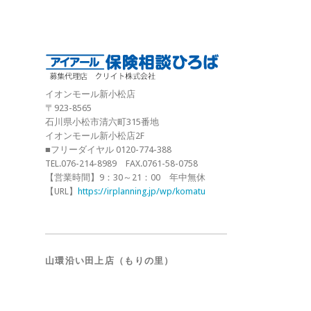
イオンモール新小松店
〒923-8565
石川県小松市清六町315番地
イオンモール新小松店2F
■フリーダイヤル 0120-774-388
TEL.076-214-8989 FAX.0761-58-0758
【営業時間】9：30～21：00 年中無休
【URL】
https://irplanning.jp/wp/komatu
山環沿い田上店（もりの里）