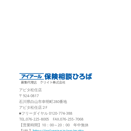
アピタ松任店
〒924-0817
石川県白山市幸明町280番地
アピタ松任店２F
■フリーダイヤル 0120-774-388
TEL.076-225-8005 FAX.076-255-7068
【営業時間】10：00～20：00 年中無休
【URL】
https://irplanning.jp/wp/matto