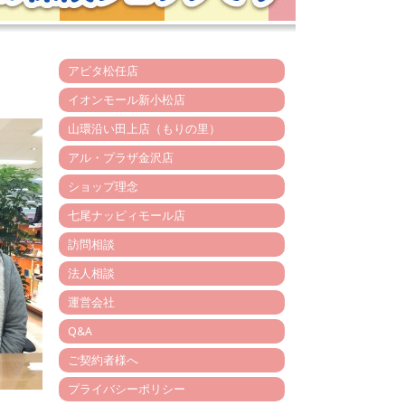
アピタ松任店
イオンモール新小松店
山環沿い田上店（もりの里）
アル・プラザ金沢店
ショップ理念
七尾ナッピィモール店
訪問相談
法人相談
運営会社
Q&A
ご契約者様へ
プライバシーポリシー