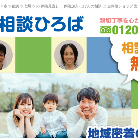
野々市市 能美市
七尾市
の
保険見直し
・保険加入
ほけんの相談
は 当保険ショップ 