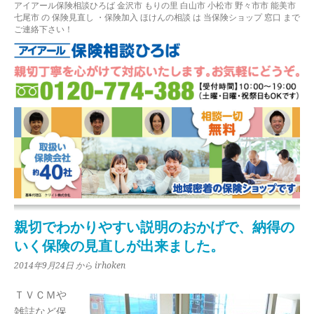
アイアール保険相談ひろば
金沢市
もりの里
白山市 小松市 野々市市 能美市
七尾市
の
保険見直し
・保険加入
ほけんの相談
は 当保険ショップ 窓口 まで
ご連絡下さい！
親切でわかりやすい説明のおかげで、納得の
いく保険の見直しが出来ました。
2014年9月24日
から irhoken
ＴＶＣＭや
雑誌など保