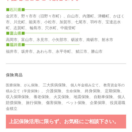
金沢市、野々市市（旧野々市町）、白山市、内灘町、津幡町、かほく
市、川北町、能美市、小松市、加賀市、七尾市、羽咋市、宝達志水
町、志賀町、 輪島市、穴水町、中能登町
高岡市、富山市、氷見市、小矢部市、砺波市、南砺市、射水市
福井市、坂井市、あわら市、永平寺町、 鯖江市、勝山市
保険商品
、
、 三大疾病保険、
、
医療保険
がん保険
個人年金積み立て
教育資金等の
、 介護保険、
、 終身保険、 定期保険、
積み立て（学資保険）
生命保険
収入保障保険、 養老保険、 火災保険、 地震保険、 自動車保険、 個人
賠償保険、 旅行保険、 傷害保険、 ペット保険、
企業保障
、
役員退職
金積立
上記保険活用に限らず、お気軽にご相談下さい。