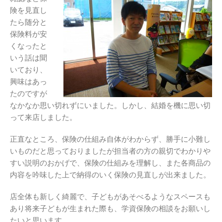
険を見直し
たら随分と
保険料が安
くなったと
いう話は聞
いており、
興味はあっ
たのですが
なかなか思い切れずにいました。しかし、結婚を機に思い切
って来店しました。
正直なところ、保険の仕組み自体がわからず、勝手に小難し
いものだと思っておりましたが担当者の方の親切でわかりや
すい説明のおかげで、保険の仕組みを理解し、また各商品の
内容を吟味した上で納得のいく保険の見直しが出来ました。
店全体も新しく綺麗で、子どもがあそべるようなスペースも
あり将来子どもが生まれた際も、学資保険の相談をお願いし
たいと思います。