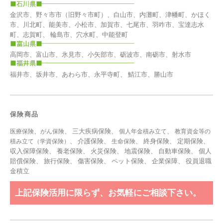
金沢市、野々市市（旧野々市町）、白山市、内灘町、津幡町、かほく
市、川北町、能美市、小松市、加賀市、七尾市、羽咋市、宝達志水
町、志賀町、 輪島市、穴水町、中能登町
高岡市、富山市、氷見市、小矢部市、砺波市、南砺市、射水市
福井市、坂井市、あわら市、永平寺町、 鯖江市、勝山市
保険商品
、
、 三大疾病保険、
、
医療保険
がん保険
個人年金積み立て
教育資金等の
、 介護保険、
、 終身保険、 定期保険、
積み立て（学資保険）
生命保険
収入保障保険、 養老保険、 火災保険、 地震保険、 自動車保険、 個人
賠償保険、 旅行保険、 傷害保険、 ペット保険、
企業保障
、
役員退職
金積立
上記保険活用に限らず、お気軽にご相談下さい。