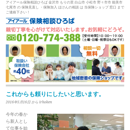
アイアール保険相談ひろば
金沢市
もりの里
白山市 小松市 野々市市 能美市
七尾市
の
保険見直し
・保険加入
ほけんの相談
は 当保険ショップ 窓口 まで
ご連絡下さい！
これからも頼りにしたいと思います。
2016年5月16日
から irhoken
今年の春か
ら新人とし
て仕事を始