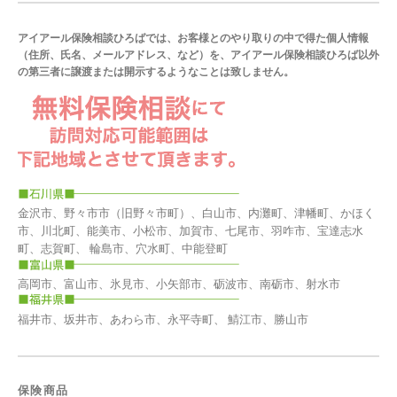
アイアール保険相談ひろばでは、お客様とのやり取りの中で得た個人情報
（住所、氏名、メールアドレス、など）を、アイアール保険相談ひろば以外
の第三者に譲渡または開示するようなことは致しません。
金沢市、野々市市（旧野々市町）、白山市、内灘町、津幡町、かほく
市、川北町、能美市、小松市、加賀市、七尾市、羽咋市、宝達志水
町、志賀町、 輪島市、穴水町、中能登町
高岡市、富山市、氷見市、小矢部市、砺波市、南砺市、射水市
福井市、坂井市、あわら市、永平寺町、 鯖江市、勝山市
保険商品