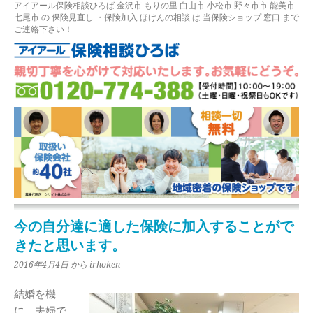
アイアール保険相談ひろば
金沢市
もりの里
白山市 小松市 野々市市 能美市
七尾市
の
保険見直し
・保険加入
ほけんの相談
は 当保険ショップ 窓口 まで
ご連絡下さい！
今の自分達に適した保険に加入することがで
きたと思います。
2016年4月4日
から irhoken
結婚を機
に、夫婦で