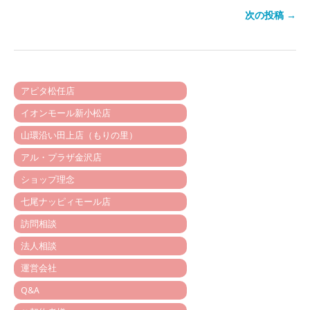
次の投稿 →
アピタ松任店
イオンモール新小松店
山環沿い田上店（もりの里）
アル・プラザ金沢店
ショップ理念
七尾ナッピィモール店
訪問相談
法人相談
運営会社
Q&A