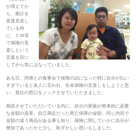
が増えてか
ら、家計を
再度見直し
ている時
に、ＣＭ等
で保険の見
直しという
言葉を目に
してから気にはなっていました。
ある日、同僚との食事会で保険の話になった時に自分が払い
すぎていると友人に言われ、生命保険の見直しをしようと思
い、貴社の窓口をノックさせていただきました。
相談させていただいている内に、自分の家族が将来的に必要
な金額の資算、自己満足だった死亡保障の金額、同じ内容で
金額の違う商品がある事も知り、保険に関していかに自分が
無知であったかと少し、恥ずかしい思いもしました。