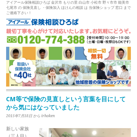
アイアール保険相談ひろば
金沢市
もりの里
白山市 小松市 野々市市 能美市
七尾市
の
保険見直し
・保険加入
ほけんの相談
は 当保険ショップ 窓口 まで
ご連絡下さい！
CM等で保険の見直しという言葉を目にして
から気にはなっていました
2015年7月18日
から irhoken
新しい家族
（三人目）