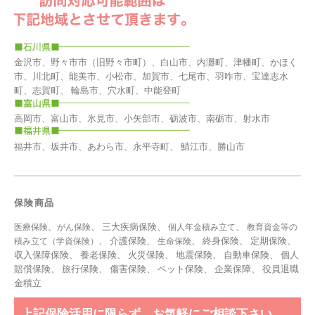
金沢市、野々市市（旧野々市町）、白山市、内灘町、津幡町、かほく
市、川北町、能美市、小松市、加賀市、七尾市、羽咋市、宝達志水
町、志賀町、 輪島市、穴水町、中能登町
高岡市、富山市、氷見市、小矢部市、砺波市、南砺市、射水市
福井市、坂井市、あわら市、永平寺町、 鯖江市、勝山市
保険商品
、
、 三大疾病保険、
、
医療保険
がん保険
個人年金積み立て
教育資金等の
、 介護保険、
、 終身保険、 定期保険、
積み立て（学資保険）
生命保険
収入保障保険、 養老保険、 火災保険、 地震保険、 自動車保険、 個人
賠償保険、 旅行保険、 傷害保険、 ペット保険、
企業保障
、
役員退職
金積立
上記保険活用に限らず、お気軽にご相談下さい。