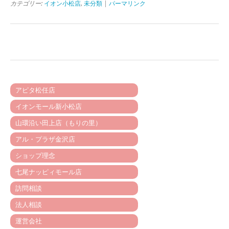
カテゴリー:
イオン小松店
,
未分類
|
パーマリンク
アピタ松任店
イオンモール新小松店
山環沿い田上店（もりの里）
アル・プラザ金沢店
ショップ理念
七尾ナッピィモール店
訪問相談
法人相談
運営会社