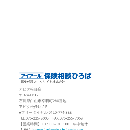
アピタ松任店
〒924-0817
石川県白山市幸明町280番地
アピタ松任店２F
■フリーダイヤル 0120-774-388
TEL.076-225-8005 FAX.076-255-7068
【営業時間】10：00～20：00 年中無休
【URL】
https://irplanning.jp/wp/matto