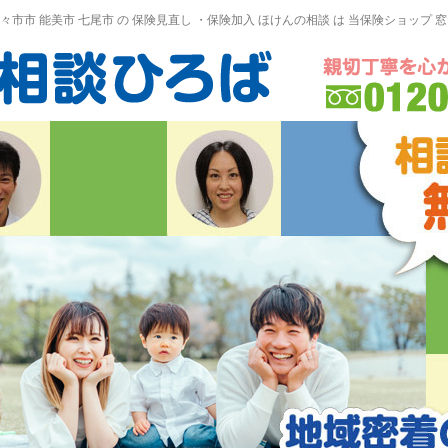
野々市市 能美市
七尾市
の
保険見直し
・保険加入
ほけんの相談
は 当保険ショップ 