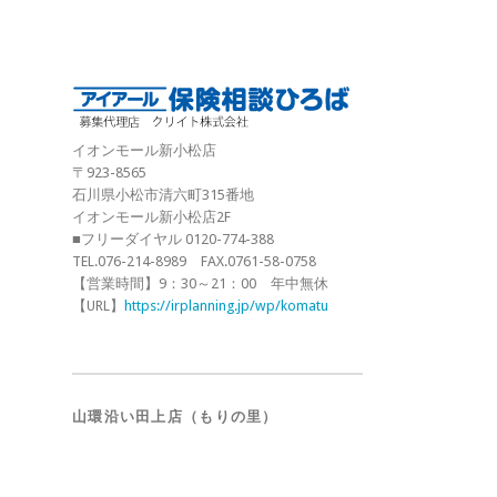
イオンモール新小松店
〒923-8565
石川県小松市清六町315番地
イオンモール新小松店2F
■フリーダイヤル 0120-774-388
TEL.076-214-8989 FAX.0761-58-0758
【営業時間】9：30～21：00 年中無休
【URL】
https://irplanning.jp/wp/komatu
山環沿い田上店（もりの里）