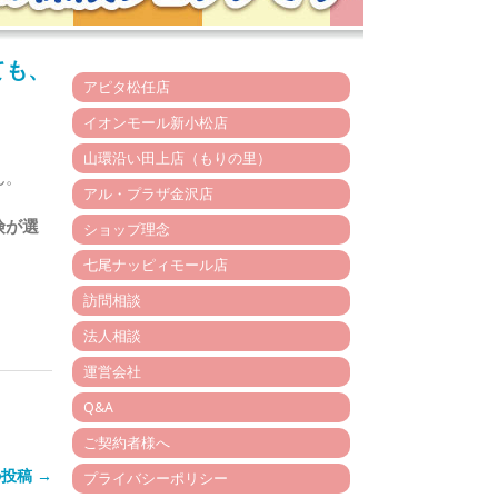
ても、
アピタ松任店
イオンモール新小松店
山環沿い田上店（もりの里）
ん。
アル・プラザ金沢店
険が選
ショップ理念
七尾ナッピィモール店
訪問相談
法人相談
運営会社
Q&A
ご契約者様へ
投稿 →
プライバシーポリシー