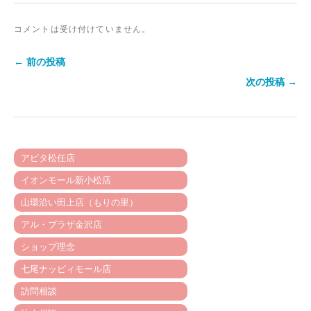
コメントは受け付けていません。
← 前の投稿
次の投稿 →
アピタ松任店
イオンモール新小松店
山環沿い田上店（もりの里）
アル・プラザ金沢店
ショップ理念
七尾ナッピィモール店
訪問相談