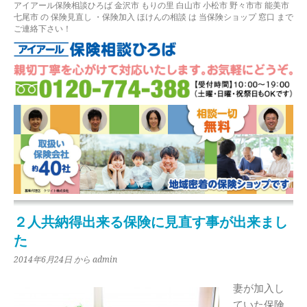
アイアール保険相談ひろば
金沢市
もりの里
白山市 小松市 野々市市 能美市
七尾市
の
保険見直し
・保険加入
ほけんの相談
は 当保険ショップ 窓口 まで
ご連絡下さい！
２人共納得出来る保険に見直す事が出来まし
た
2014年6月24日
から admin
妻が加入し
ていた保険