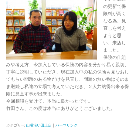
の更新で保
険料が高く
なる為、見
直しを考え
ようと思
い、来店し
ました。
保険の仕組
みや考え方、今加入している保険の内容を分かり易く親切、
丁寧に説明していただき、現在加入中の私の保険も見なおし
てもらい問題のある物だけを見直し、問題の無い物はそのま
ま継続し私達の立場で考えていただき、２人共納得出来る保
険に見直す事が出来ました。
今回相談を受けて、本当に良かったです。
竹田さん、この度は本当にありがとうございました。
カテゴリー:
山環沿い田上店
|
パーマリンク