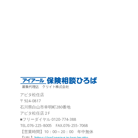
アピタ松任店
〒924-0817
石川県白山市幸明町280番地
アピタ松任店２F
■フリーダイヤル 0120-774-388
TEL.076-225-8005 FAX.076-255-7068
【営業時間】10：00～20：00 年中無休
【URL】
https://irplanning.jp/wp/matto