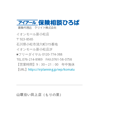
イオンモール新小松店
〒923-8565
石川県小松市清六町315番地
イオンモール新小松店2F
■フリーダイヤル 0120-774-388
TEL.076-214-8989 FAX.0761-58-0758
【営業時間】9：30～21：00 年中無休
【URL】
https://irplanning.jp/wp/komatu
山環沿い田上店（もりの里）