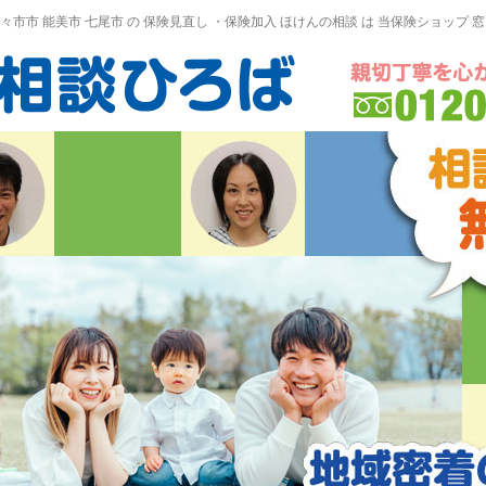
野々市市 能美市
七尾市
の
保険見直し
・保険加入
ほけんの相談
は 当保険ショップ 