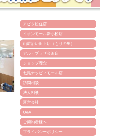
アピタ松任店
イオンモール新小松店
山環沿い田上店（もりの里）
アル・プラザ金沢店
ショップ理念
七尾ナッピィモール店
訪問相談
法人相談
運営会社
Q&A
ご契約者様へ
プライバシーポリシー