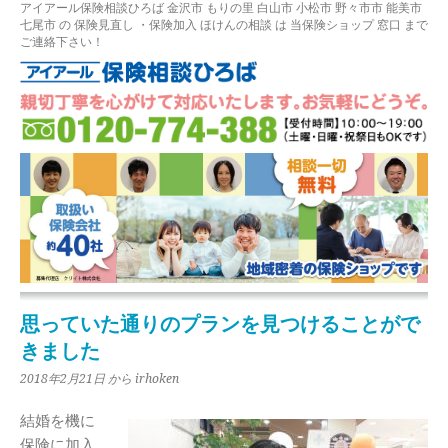
アイアール保険相談ひろば
金沢市
もりの里
白山市 小松市 野々市市 能美市
七尾市
の
保険見直し
・保険加入
ほけんの相談
は 当保険ショップ 窓口 まで
ご連絡下さい！
思っていた通りのプランを見つけることがで
きました
2018年2月21日
から irhoken
結婚を機に
保険に加入