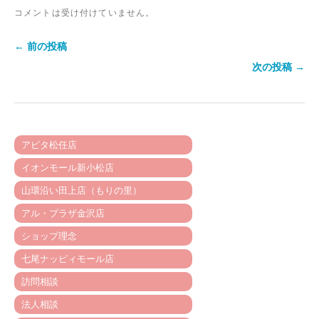
コメントは受け付けていません。
← 前の投稿
次の投稿 →
アピタ松任店
イオンモール新小松店
山環沿い田上店（もりの里）
アル・プラザ金沢店
ショップ理念
七尾ナッピィモール店
訪問相談
法人相談