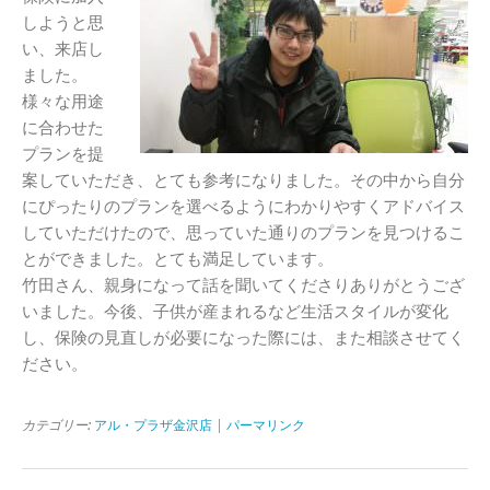
しようと思
い、来店し
ました。
様々な用途
に合わせた
プランを提
案していただき、とても参考になりました。その中から自分
にぴったりのプランを選べるようにわかりやすくアドバイス
していただけたので、思っていた通りのプランを見つけるこ
とができました。とても満足しています。
竹田さん、親身になって話を聞いてくださりありがとうござ
いました。今後、子供が産まれるなど生活スタイルが変化
し、保険の見直しが必要になった際には、また相談させてく
ださい。
カテゴリー:
アル・プラザ金沢店
|
パーマリンク