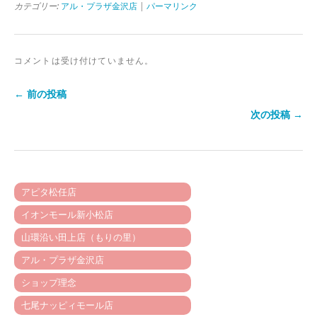
カテゴリー:
アル・プラザ金沢店
|
パーマリンク
コメントは受け付けていません。
← 前の投稿
次の投稿 →
アピタ松任店
イオンモール新小松店
山環沿い田上店（もりの里）
アル・プラザ金沢店
ショップ理念
七尾ナッピィモール店