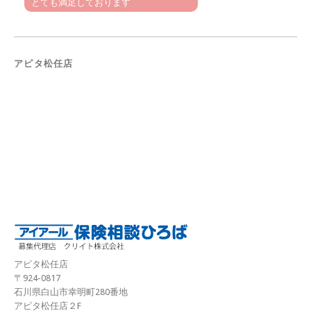
とても満足しております
アピタ松任店
アピタ松任店
〒924-0817
石川県白山市幸明町280番地
アピタ松任店２F