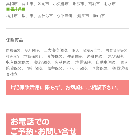
高岡市、富山市、氷見市、小矢部市、砺波市、南砺市、射水市
福井市、坂井市、あわら市、永平寺町、 鯖江市、勝山市
保険商品
、
、 三大疾病保険、
、
医療保険
がん保険
個人年金積み立て
教育資金等の
、 介護保険、
、 終身保険、 定期保険、
積み立て（学資保険）
生命保険
収入保障保険、 養老保険、 火災保険、 地震保険、 自動車保険、 個人
賠償保険、 旅行保険、 傷害保険、 ペット保険、
企業保障
、
役員退職
金積立
上記保険活用に限らず、お気軽にご相談下さい。