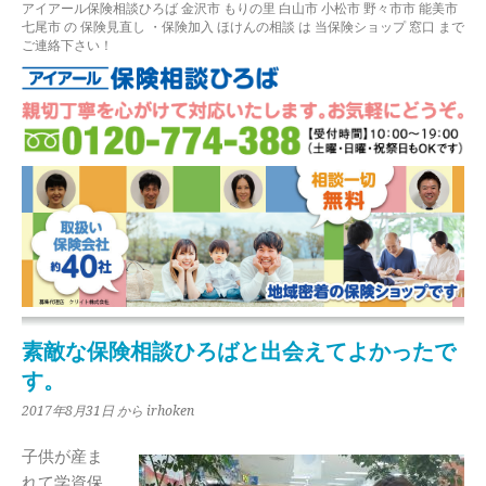
アイアール保険相談ひろば
金沢市
もりの里
白山市 小松市 野々市市 能美市
七尾市
の
保険見直し
・保険加入
ほけんの相談
は 当保険ショップ 窓口 まで
ご連絡下さい！
素敵な保険相談ひろばと出会えてよかったで
す。
2017年8月31日
から irhoken
子供が産ま
れて学資保