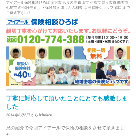
アイアール保険相談ひろば
金沢市
もりの里
白山市 小松市 野々市市 能美市
七尾市
の
保険見直し
・保険加入
ほけんの相談
は 当保険ショップ 窓口 まで
ご連絡下さい！
丁寧に対応して頂いたことにとても感激しま
した
2014年8月2日
から irhoken
兄の紹介で今回アイアールで保険の相談をさせて頂きまし
た。