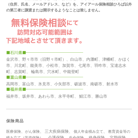
（住所、氏名、メールアドレス、など）を、アイアール保険相談ひろば以外
の第三者に譲渡または開示するようなことは致しません。
金沢市、野々市市（旧野々市町）、白山市、内灘町、津幡町、かほく
市、川北町、能美市、小松市、加賀市、七尾市、羽咋市、宝達志水
町、志賀町、 輪島市、穴水町、中能登町
高岡市、富山市、氷見市、小矢部市、砺波市、南砺市、射水市
福井市、坂井市、あわら市、永平寺町、 鯖江市、勝山市
保険商品
、
、 三大疾病保険、
、
医療保険
がん保険
個人年金積み立て
教育資金等の
、 介護保険、
、 終身保険、 定期保険、
積み立て（学資保険）
生命保険