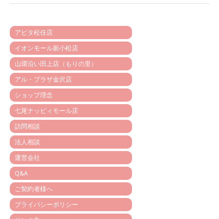
アピタ松任店
イオンモール新小松店
山環沿い田上店（もりの里）
アル・プラザ金沢店
ショップ理念
七尾ナッピィモール店
訪問相談
法人相談
運営会社
Q&A
ご契約者様へ
プライバシーポリシー