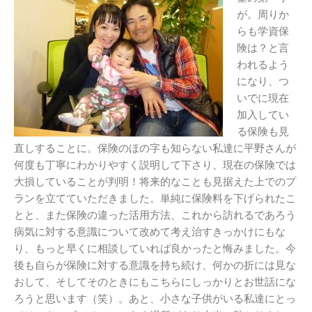
が。周りか
らも学資保
険は？と言
われるよう
になり、つ
いでに現在
加入してい
る保険も見
直しすることに。保険のほの字も知らない私達に平野さんが
何度も丁寧にわかりやすく説明して下さり、現在の保険では
大損していることが判明！将来的なことも見据えた上でのプ
ランを立てていただきました。単純に保険料を下げられたこ
とと、また保険の違った活用方法、これから訪れるであろう
病気に対する意識について改めて考え治すきっかけにもな
り、もっと早くに相談していれば良かったと悔みました。今
後も自らが保険に対する意識を持ち続け、何かの折には見な
おして、そしてそのときにもこちらにしっかりとお世話にな
ろうと思います（笑）。あと、小さな子供がいる私達にとっ