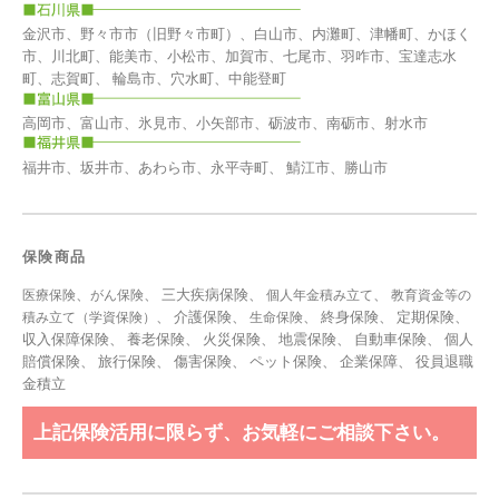
金沢市、野々市市（旧野々市町）、白山市、内灘町、津幡町、かほく
市、川北町、能美市、小松市、加賀市、七尾市、羽咋市、宝達志水
町、志賀町、 輪島市、穴水町、中能登町
高岡市、富山市、氷見市、小矢部市、砺波市、南砺市、射水市
福井市、坂井市、あわら市、永平寺町、 鯖江市、勝山市
保険商品
、
、 三大疾病保険、
、
医療保険
がん保険
個人年金積み立て
教育資金等の
、 介護保険、
、 終身保険、 定期保険、
積み立て（学資保険）
生命保険
収入保障保険、 養老保険、 火災保険、 地震保険、 自動車保険、 個人
賠償保険、 旅行保険、 傷害保険、 ペット保険、
企業保障
、
役員退職
金積立
上記保険活用に限らず、お気軽にご相談下さい。