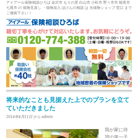
アイアール保険相談ひろば
金沢市
もりの里
白山市 小松市 野々市市 能美市
七尾市
の
保険見直し
・保険加入
ほけんの相談
は 当保険ショップ 窓口 まで
ご連絡下さい！
将来的なことも見据えた上でのプランを立て
ていただきました
2014年4月11日
から admin
我が家に待
望の第一子