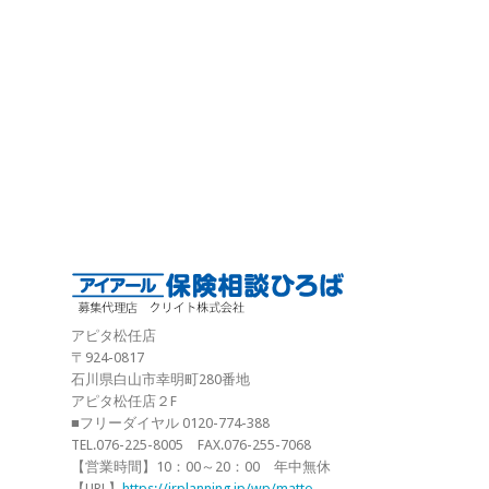
アピタ松任店
〒924-0817
石川県白山市幸明町280番地
アピタ松任店２F
■フリーダイヤル 0120-774-388
TEL.076-225-8005 FAX.076-255-7068
【営業時間】10：00～20：00 年中無休
【URL】
https://irplanning.jp/wp/matto