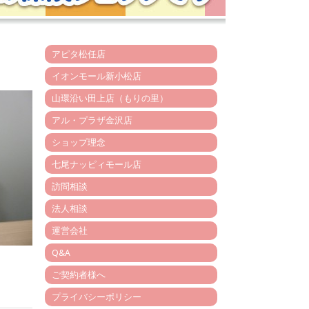
アピタ松任店
イオンモール新小松店
山環沿い田上店（もりの里）
アル・プラザ金沢店
ショップ理念
七尾ナッピィモール店
訪問相談
法人相談
運営会社
Q&A
ご契約者様へ
プライバシーポリシー