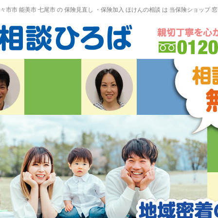
野々市市 能美市
七尾市
の
保険見直し
・保険加入
ほけんの相談
は 当保険ショップ 