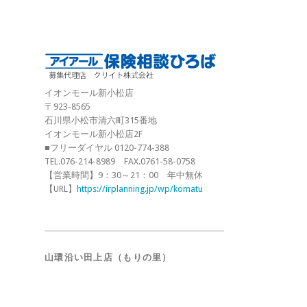
イオンモール新小松店
〒923-8565
石川県小松市清六町315番地
イオンモール新小松店2F
■フリーダイヤル 0120-774-388
TEL.076-214-8989 FAX.0761-58-0758
【営業時間】9：30～21：00 年中無休
【URL】
https://irplanning.jp/wp/komatu
山環沿い田上店（もりの里）