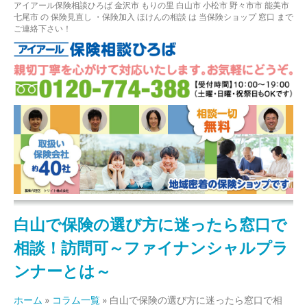
アイアール保険相談ひろば
金沢市
もりの里
白山市 小松市 野々市市 能美市
七尾市
の
保険見直し
・保険加入
ほけんの相談
は 当保険ショップ 窓口 まで
ご連絡下さい！
白山で保険の選び方に迷ったら窓口で
相談！訪問可～ファイナンシャルプラ
ンナーとは～
ホーム
»
コラム一覧
»
白山で保険の選び方に迷ったら窓口で相