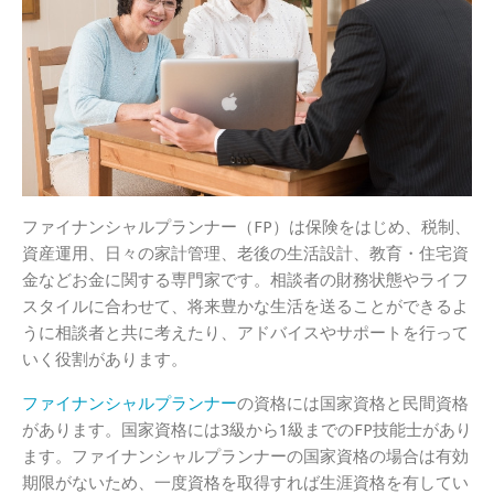
ファイナンシャルプランナー（FP）は保険をはじめ、税制、
資産運用、日々の家計管理、老後の生活設計、教育・住宅資
金などお金に関する専門家です。相談者の財務状態やライフ
スタイルに合わせて、将来豊かな生活を送ることができるよ
うに相談者と共に考えたり、アドバイスやサポートを行って
いく役割があります。
ファイナンシャルプランナー
の資格には国家資格と民間資格
があります。国家資格には3級から1級までのFP技能士があり
ます。ファイナンシャルプランナーの国家資格の場合は有効
期限がないため、一度資格を取得すれば生涯資格を有してい