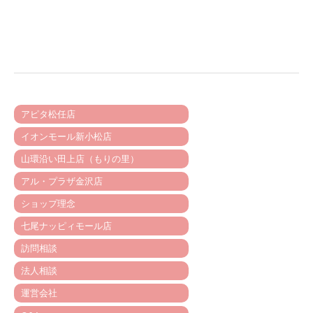
アピタ松任店
イオンモール新小松店
山環沿い田上店（もりの里）
アル・プラザ金沢店
ショップ理念
七尾ナッピィモール店
訪問相談
法人相談
運営会社