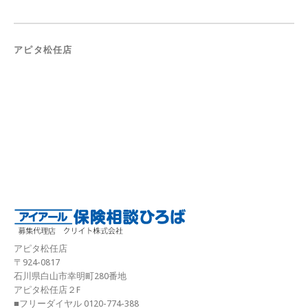
アピタ松任店
アピタ松任店
〒924-0817
石川県白山市幸明町280番地
アピタ松任店２F
■フリーダイヤル 0120-774-388