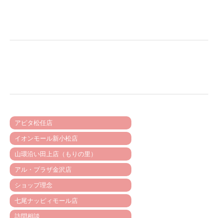
アピタ松任店
イオンモール新小松店
山環沿い田上店（もりの里）
アル・プラザ金沢店
ショップ理念
七尾ナッピィモール店
訪問相談