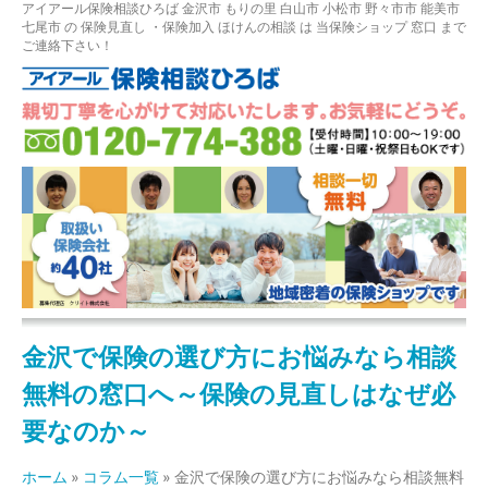
アイアール保険相談ひろば
金沢市
もりの里
白山市 小松市 野々市市 能美市
七尾市
の
保険見直し
・保険加入
ほけんの相談
は 当保険ショップ 窓口 まで
ご連絡下さい！
金沢で保険の選び方にお悩みなら相談
無料の窓口へ～保険の見直しはなぜ必
要なのか～
ホーム
»
コラム一覧
»
金沢で保険の選び方にお悩みなら相談無料